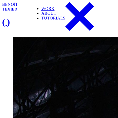
B
E
N
O
Î
T
W
O
R
K
T
E
X
I
E
R
A
B
O
U
T
T
U
T
O
R
I
A
L
S
(
)